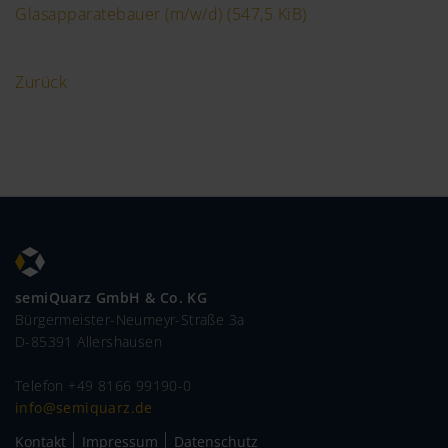
Glasapparatebauer (m/w/d)
(547,5 KiB)
Zurück
semiQuarz GmbH & Co. KG
Bürgermeister-Neumeyr-Straße 3a
D-85391 Allershausen
Telefon +49 8166 99190-0
info@semiquarz.de
Kontakt
Impressum
Datenschutz