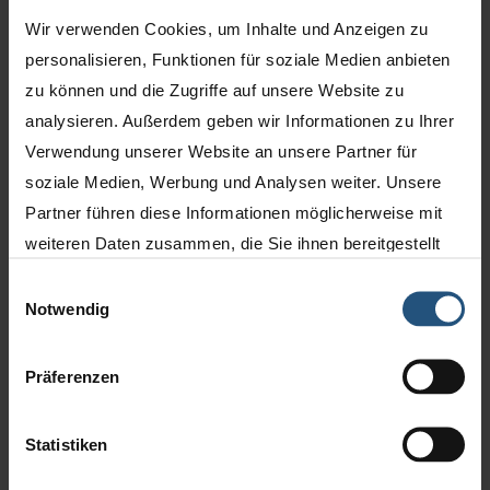
Kennenlernen von chemischen und physikalischen
Wir verwenden Cookies, um Inhalte und Anzeigen zu
Eigenschaften des Glases
personalisieren, Funktionen für soziale Medien anbieten
Ihr Profil:
zu können und die Zugriffe auf unsere Website zu
analysieren. Außerdem geben wir Informationen zu Ihrer
gute schulische Leistungen
Verwendung unserer Website an unsere Partner für
Gutes technisches Verständnis und räumliches
soziale Medien, Werbung und Analysen weiter. Unsere
Denken
Partner führen diese Informationen möglicherweise mit
Handwerkliches Geschick
weiteren Daten zusammen, die Sie ihnen bereitgestellt
Zuverlässigkeit, Einsatz- und Leistungsbereitschaft
haben oder die sie im Rahmen Ihrer Nutzung der Dienste
Einwilligungsauswahl
Freude am selbständigen Arbeiten und die
gesammelt haben.
Notwendig
Fähigkeit im Team zu arbeiten
Impressum
Ausbildungsbeginn:
1. August bzw. 1. September
Datenschutz
Präferenzen
Ausbildungsdauer:
3 Jahre
Statistiken
Absolvieren Sie vorab gerne ein Praktikum bei uns!